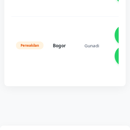
08
92
1
Bogor
Gunadi
Perwakilan
08
87
2