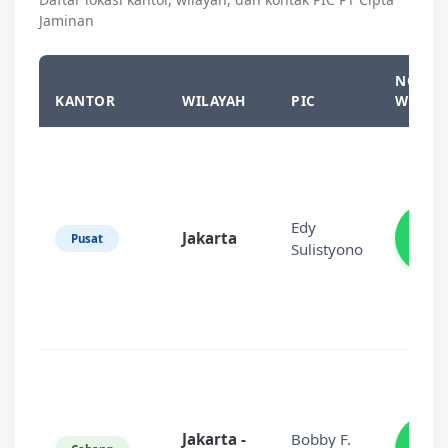
Jaminan
NO HP 
KANTOR
WILAYAH
PIC
WHATS
08
Edy
Jakarta
11
Pusat
Sulistyono
3
08
Jakarta -
Bobby F.