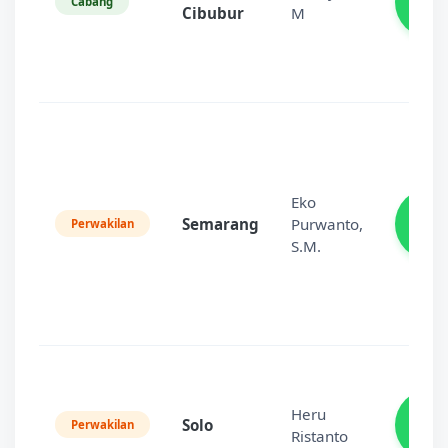
84
Cabang
Cibubur
M
8
Eko
08
Semarang
Purwanto,
28
Perwakilan
9
S.M.
08
Heru
Solo
99
Perwakilan
Ristanto
7